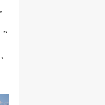
ge
t es
en,