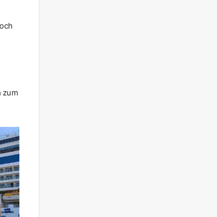
doch
ch zum