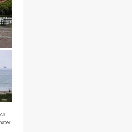
ich
meter