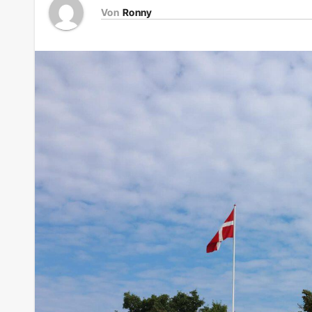
Von
Ronny