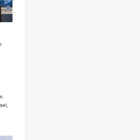
n
am
sel,