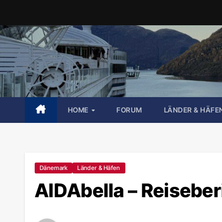
Zum
Inhalt
springen
HOME
FORUM
LÄNDER & HÄFE
Dänemark
Länder & Häfen
AIDAbella – Reisebe