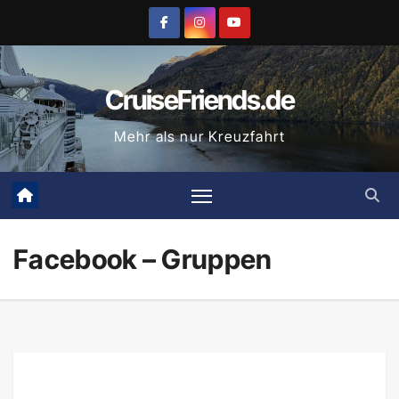
Zum
Inhalt
springen
CruiseFriends.de
Mehr als nur Kreuzfahrt
Facebook – Gruppen