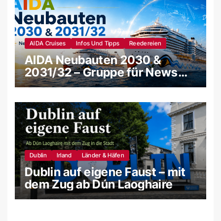
AIDA Cruises
Infos Und Tipps
Reedereien
AIDA Neubauten 2030 &
2031/32 – Gruppe für News
und Gerüchte
Dublin
Irland
Länder & Häfen
Dublin auf eigene Faust – mit
dem Zug ab Dún Laoghaire