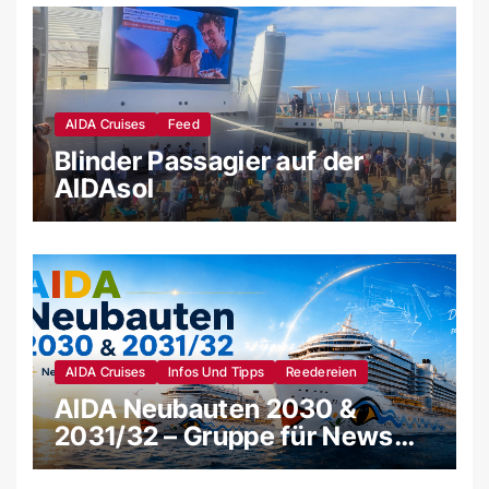
AIDA Cruises
Feed
Blinder Passagier auf der
AIDAsol
AIDA Cruises
Infos Und Tipps
Reedereien
AIDA Neubauten 2030 &
2031/32 – Gruppe für News
und Gerüchte