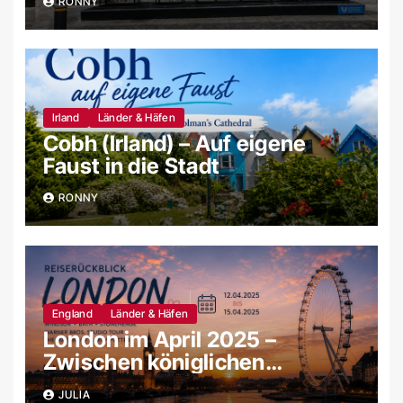
RONNY
Irland
Länder & Häfen
Cobh (Irland) – Auf eigene
Faust in die Stadt
RONNY
England
Länder & Häfen
London im April 2025 –
Zwischen königlichen
Schlössern, magischen
JULIA