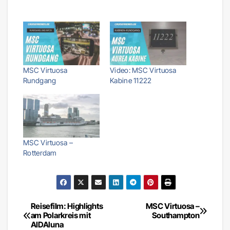
MSC Virtuosa
Video: MSC Virtuosa
Rundgang
Kabine 11222
MSC Virtuosa –
Rotterdam
Reisefilm: Highlights
MSC Virtuosa –
Beitragsnavigation
am Polarkreis mit
Southampton
AIDAluna