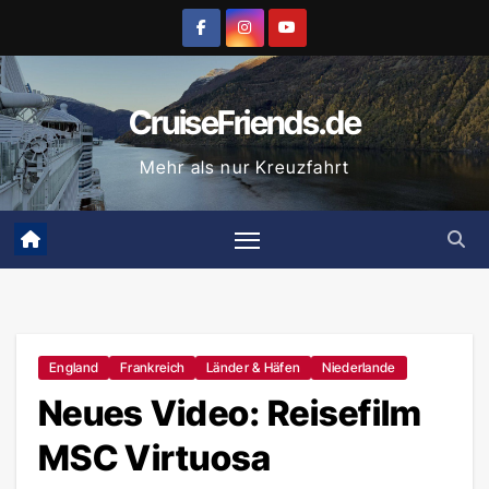
Zum
Inhalt
springen
CruiseFriends.de
Mehr als nur Kreuzfahrt
England
Frankreich
Länder & Häfen
Niederlande
Neues Video: Reisefilm
MSC Virtuosa