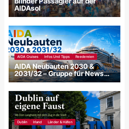
Blinder Passagier auf der
AIDAsol
AIDA Cruises
Infos Und Tipps
Reedereien
AIDA Neubauten 2030 &
2031/32 – Gruppe für News
und Gerüchte
Dublin
Irland
Länder & Häfen