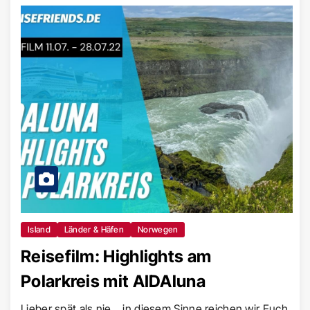
Island
Länder & Häfen
Norwegen
Reisefilm: Highlights am
Polarkreis mit AIDAluna
Lieber spät als nie… in diesem Sinne reichen wir Euch