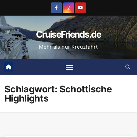
Zum
Inhalt
springen
CruiseFriends.de
Mehr als nur Kreuzfahrt
Schlagwort:
Schottische
Highlights