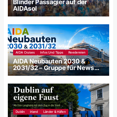
Blinder Passagier auf der
AIDAsol
AIDA Cruises
Infos Und Tipps
Reedereien
AIDA Neubauten 2030 &
2031/32 – Gruppe für News
und Gerüchte
Dublin
Irland
Länder & Häfen