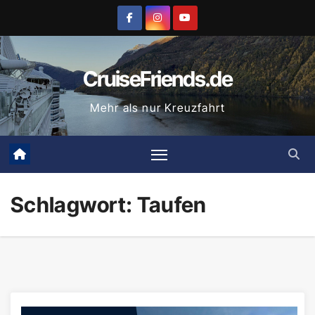
Zum
Inhalt
springen
CruiseFriends.de
Mehr als nur Kreuzfahrt
Schlagwort:
Taufen