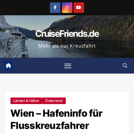
Zum
Inhalt
springen
CruiseFriends.de
Mehr als nur Kreuzfahrt
Länder & Häfen
Österreich
Wien – Hafeninfo für
Flusskreuzfahrer