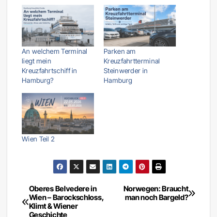
An welchem Terminal
Parken am
liegt mein
Kreuzfahrtterminal
Kreuzfahrtschiff in
Steinwerder in
Hamburg?
Hamburg
Wien Teil 2
Oberes Belvedere in
Norwegen: Braucht
Beitragsnavigation
Wien – Barockschloss,
man noch Bargeld?
Klimt & Wiener
Geschichte