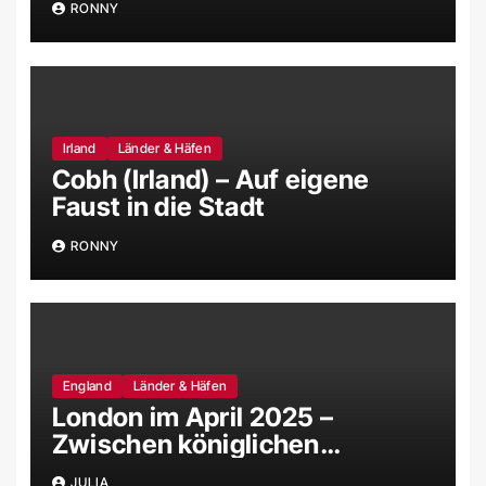
RONNY
Irland
Länder & Häfen
Cobh (Irland) – Auf eigene
Faust in die Stadt
RONNY
England
Länder & Häfen
London im April 2025 –
Zwischen königlichen
Schlössern, magischen
JULIA