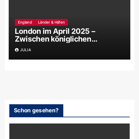
England
Länder & Häfen
London im April 2025 –
Zwischen königlichen
Schlössern, magischen
JULIA
Filmkulissen und uralten
Steinkreisen
Schon gesehen?