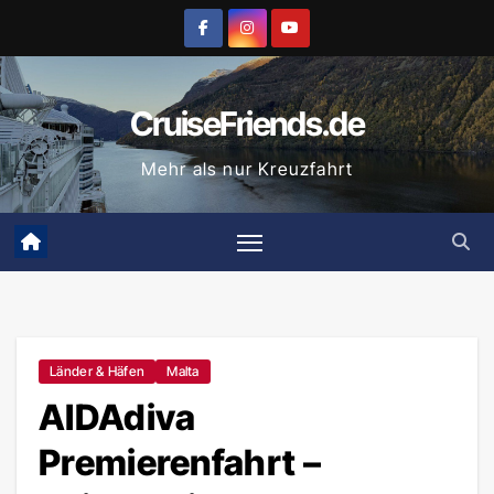
Zum
Inhalt
springen
CruiseFriends.de
Mehr als nur Kreuzfahrt
Länder & Häfen
Malta
AIDAdiva
Premierenfahrt –