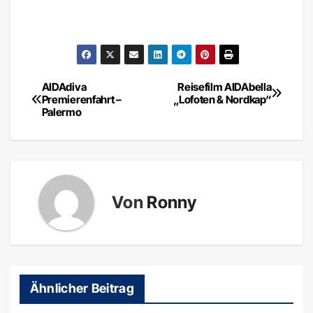
AIDAdiva
Reisefilm AIDAbella
Beitragsnavigation
Premierenfahrt –
„Lofoten & Nordkap“
Palermo
Von
Ronny
Ähnlicher Beitrag