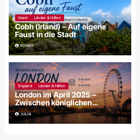
Irland
Länder & Häfen
Cobh (Irland) – Auf eigene
Faust in die Stadt
RONNY
England
Länder & Häfen
London im April 2025 –
Zwischen königlichen
Schlössern, magischen
JULIA
Filmkulissen und uralten
Steinkreisen