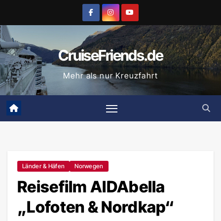
Zum
Inhalt
springen
CruiseFriends.de
Mehr als nur Kreuzfahrt
Länder & Häfen
Norwegen
Reisefilm AIDAbella
„Lofoten & Nordkap“