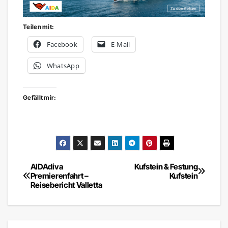
Teilen mit:
Facebook
E-Mail
WhatsApp
Gefällt mir:
AIDAdiva
Kufstein & Festung
Beitragsnavigation
Premierenfahrt –
Kufstein
Reisebericht Valletta