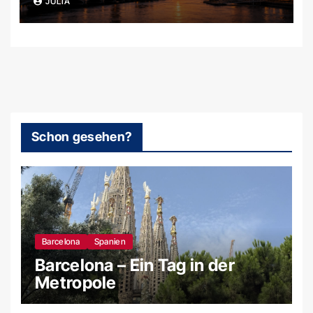
JULIA
Filmkulissen und uralten
Steinkreisen
Schon gesehen?
Barcelona
Spanien
Barcelona – Ein Tag in der
Metropole