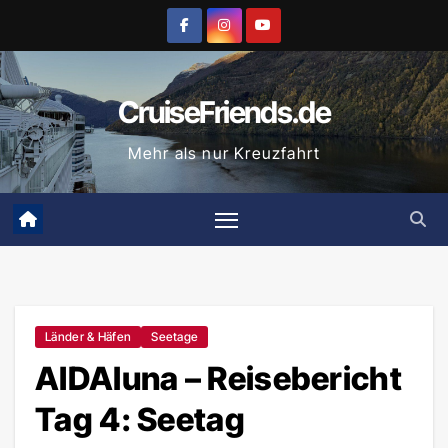
Zum
Inhalt
springen
CruiseFriends.de
Mehr als nur Kreuzfahrt
Länder & Häfen
Seetage
AIDAluna – Reisebericht
Tag 4: Seetag