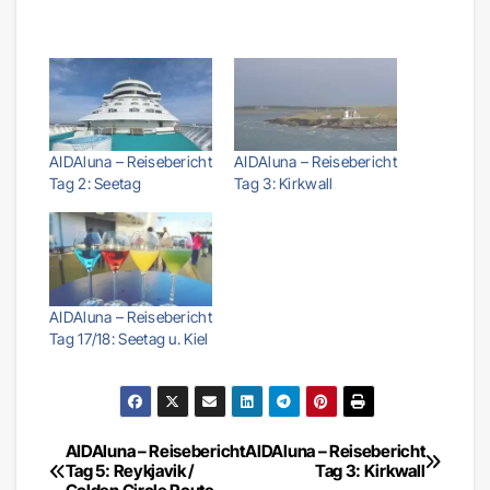
AIDAluna – Reisebericht
AIDAluna – Reisebericht
Tag 2: Seetag
Tag 3: Kirkwall
AIDAluna – Reisebericht
Tag 17/18: Seetag u. Kiel
AIDAluna – Reisebericht
AIDAluna – Reisebericht
Beitragsnavigation
Tag 5: Reykjavik /
Tag 3: Kirkwall