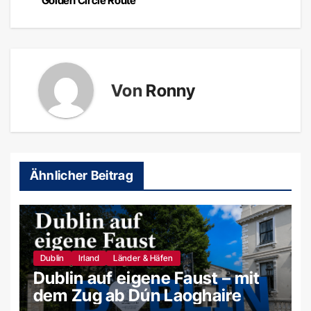
Golden Circle Route
Von
Ronny
Ähnlicher Beitrag
Dublin
Irland
Länder & Häfen
Dublin auf eigene Faust – mit
dem Zug ab Dún Laoghaire