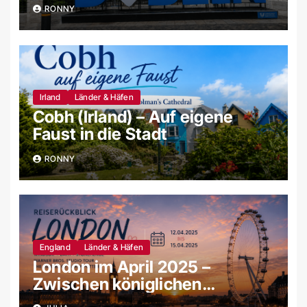
RONNY
Irland
Länder & Häfen
Cobh (Irland) – Auf eigene
Faust in die Stadt
RONNY
England
Länder & Häfen
London im April 2025 –
Zwischen königlichen
Schlössern, magischen