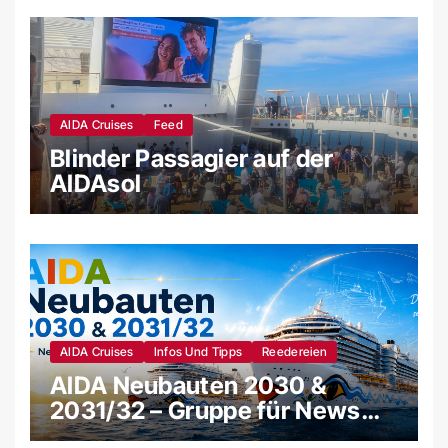
AIDA Cruises
Feed
Blinder Passagier auf der
AIDAsol
AIDA Cruises
Infos Und Tipps
Reedereien
AIDA Neubauten 2030 &
2031/32 – Gruppe für News
und Gerüchte