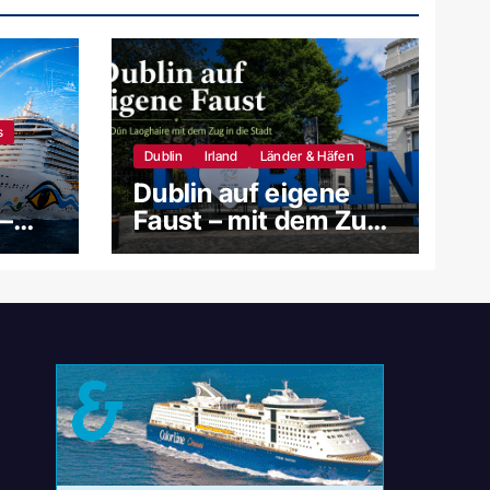
s
Dublin
Irland
Länder & Häfen
Dublin auf eigene
–
Faust – mit dem Zug
s und
ab Dún Laoghaire