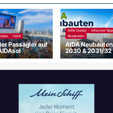
AIDA Cruises
Infos Und Tipp
ruises
Feed
Reedereien
der Passagier auf
AIDA Neubauten
AIDAsol
2030 & 2031/32 
Gruppe für New
Gerüchte