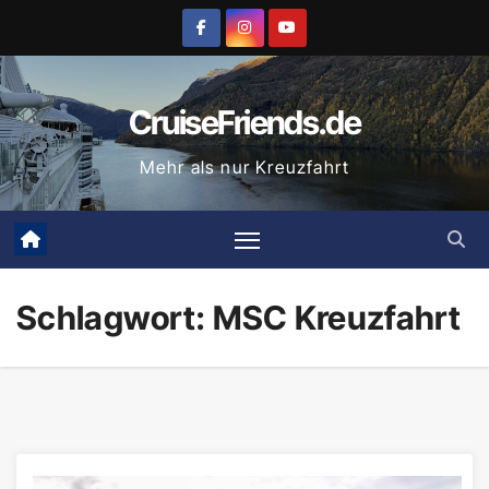
Zum
Inhalt
springen
CruiseFriends.de
Mehr als nur Kreuzfahrt
Schlagwort:
MSC Kreuzfahrt