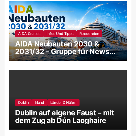
AIDA Cruises
Infos Und Tipps
Reedereien
AIDA Neubauten 2030 &
2031/32 – Gruppe für News
und Gerüchte
Dublin
Irland
Länder & Häfen
Dublin auf eigene Faust – mit
dem Zug ab Dún Laoghaire