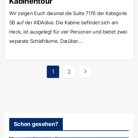
Kabinentour
Wir zeigen Euch diesmal die Suite 7176 der Kategorie
SB auf der AIDAdiva. Die Kabine befindet sich am
Heck, ist ausgelegt für vier Personen und bietet zwei
separate Schlafräume. Darüber…
Seitennummerierun
1
2
der
Beiträge
Schon gesehen?