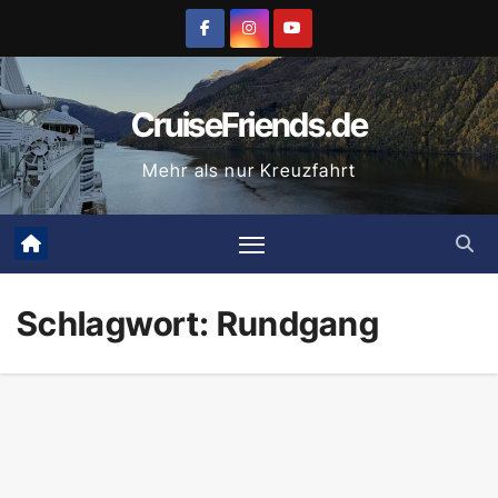
Zum
Inhalt
springen
CruiseFriends.de
Mehr als nur Kreuzfahrt
Schlagwort:
Rundgang