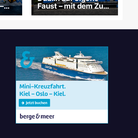
–
Faust – mit dem Zug
s und
ab Dún Laoghaire