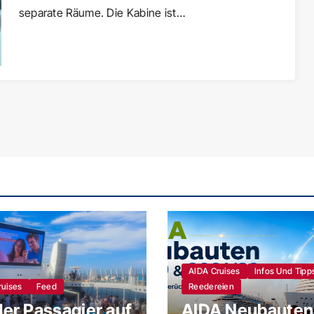
separate Räume. Die Kabine ist…
AIDA Cruises
Infos Und Tipp
ruises
Feed
Reedereien
der Passagier auf
AIDA Neubauten