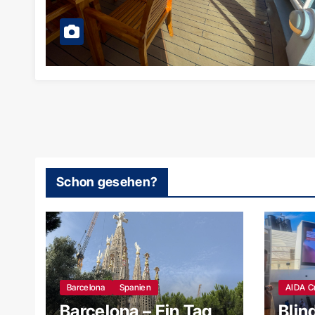
Schon gesehen?
Barcelona
Spanien
AIDA C
Barcelona – Ein Tag
Blin