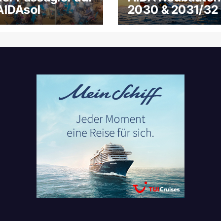
AIDAsol
2030 & 2031/32 
Gruppe für New
Gerüchte