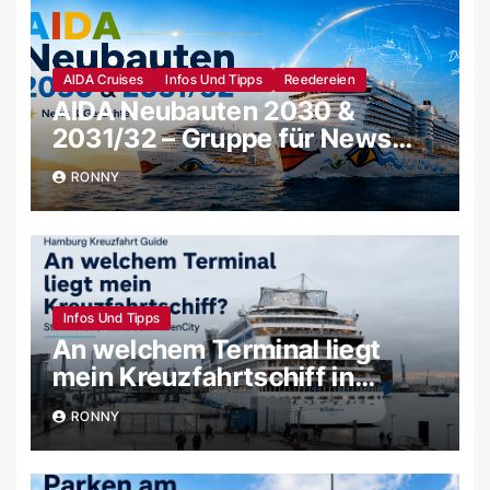
AIDA Cruises
Infos Und Tipps
Reedereien
AIDA Neubauten 2030 &
2031/32 – Gruppe für News
und Gerüchte
RONNY
Infos Und Tipps
An welchem Terminal liegt
mein Kreuzfahrtschiff in
Hamburg?
RONNY