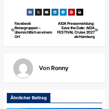
Facebook
AIDA Pressemeldung:
Beitragsnavigation
Reisegruppen –
Save the Date: AIDA
übersichtlich an einem
FESTIVAL Cruise 2027
Ort
ab Hamburg
Von
Ronny
Ähnlicher Beitrag