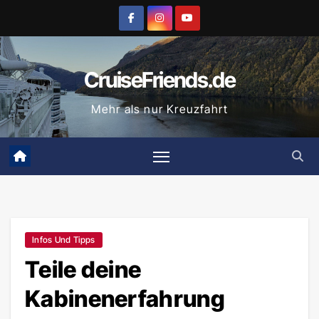
Zum
Inhalt
springen
CruiseFriends.de
Mehr als nur Kreuzfahrt
Infos Und Tipps
Teile deine
Kabinenerfahrung