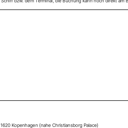
 Schiff bzw. dem Terminal, die Buchung kann noch direkt am B
 1620 Kopenhagen (nahe Christiansborg Palace)