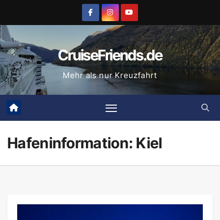
Zum
Inhalt
springen
CruiseFriends.de
Mehr als nur Kreuzfahrt
Hafeninformation: Kiel