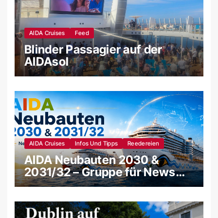
AIDA Cruises
Feed
Blinder Passagier auf der
AIDAsol
AIDA Cruises
Infos Und Tipps
Reedereien
AIDA Neubauten 2030 &
2031/32 – Gruppe für News
und Gerüchte