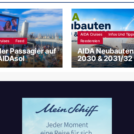
AIDA Cruises
Infos Und Tipp
ruises
Feed
Reedereien
der Passagier auf
AIDA Neubauten
AIDAsol
2030 & 2031/32 
Gruppe für New
Gerüchte