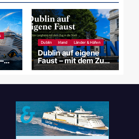
s
Dublin
Irland
Länder & Häfen
Dublin auf eigene
–
Faust – mit dem Zug
s und
ab Dún Laoghaire