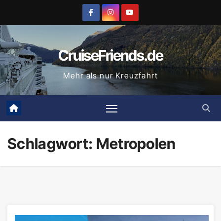
Zum
Inhalt
springen
CruiseFriends.de
Mehr als nur Kreuzfahrt
Schlagwort:
Metropolen