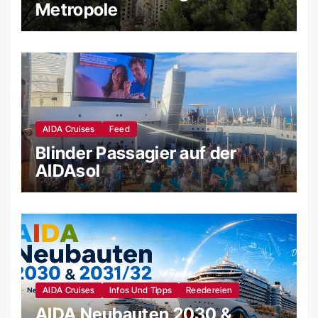
Metropole
AIDA Cruises
Feed
Blinder Passagier auf der
AIDAsol
AIDA Cruises
Infos Und Tipps
Reedereien
AIDA Neubauten 2030 &