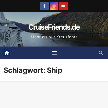
Zum
Inhalt
springen
CruiseFriends.de
Mehr als nur Kreuzfahrt
Schlagwort:
Ship