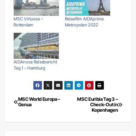
MSC Virtuosa –
Reisefilm AIDAprima
Rotterdam
Metropolen 2022
AIDAnova Reisebericht
Tag 1 – Hamburg
MSC World Europa –
MSC Euribia Tag 3 –
Beitragsnavigation
Genua
Check-Out in
Kopenhagen