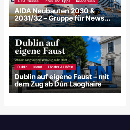
AIDA Cruises
Infos Und Tipps
Reedereien
AIDA Neubauten 2030 &
2031/32 – Gruppe für News
und Gerüchte
Dublin
Irland
Länder & Häfen
Dublin auf eigene Faust – mit
dem Zug ab Dún Laoghaire