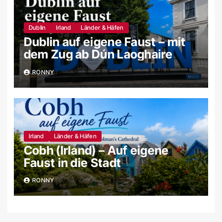
Dublin
Irland
Länder & Häfen
Dublin auf eigene Faust – mit
dem Zug ab Dún Laoghaire
RONNY
Irland
Länder & Häfen
Cobh (Irland) – Auf eigene
Faust in die Stadt
RONNY