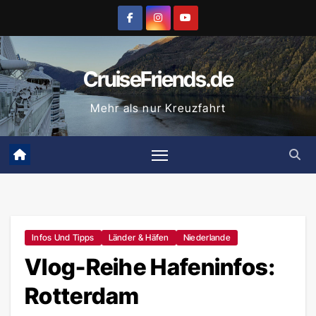
Zum
Inhalt
springen
CruiseFriends.de
Mehr als nur Kreuzfahrt
Infos Und Tipps
Länder & Häfen
Niederlande
Vlog-Reihe Hafeninfos:
Rotterdam