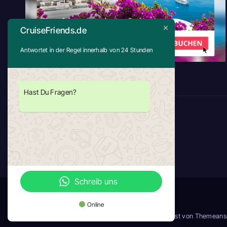
CruiseFriends.de
Antwortet in der Regel innerhalb von 24 Stunden
Hast Du Fragen?
CruiseFriends.de
Mehr als nur Kreuzfahrt
Schreib uns
Online
Stolz präsentiert von WordPress
|
Theme: news-host von
Themeans