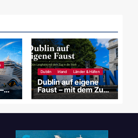
s
Dublin
Irland
Länder & Häfen
Dublin auf eigene
–
Faust – mit dem Zug
s und
ab Dún Laoghaire