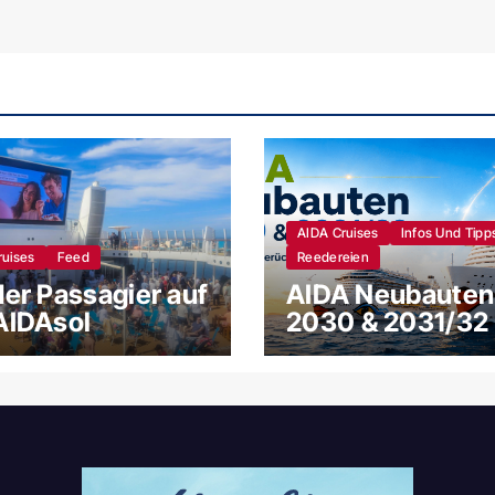
AIDA Cruises
Infos Und Tipp
ruises
Feed
Reedereien
der Passagier auf
AIDA Neubauten
AIDAsol
2030 & 2031/32 
Gruppe für New
Gerüchte