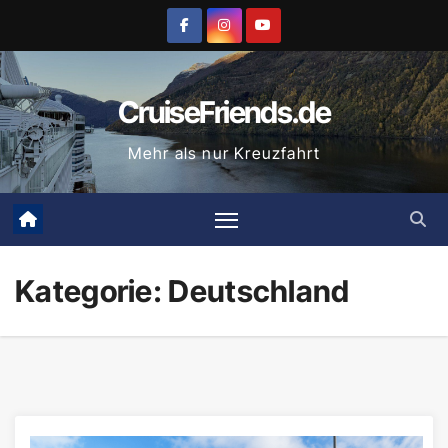
Zum
Inhalt
springen
CruiseFriends.de
Mehr als nur Kreuzfahrt
Kategorie:
Deutschland