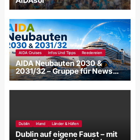
AIDAsol
AIDA Cruises
Infos Und Tipps
Reedereien
AIDA Neubauten 2030 &
2031/32 – Gruppe für News
und Gerüchte
Dublin
Irland
Länder & Häfen
Dublin auf eigene Faust – mit