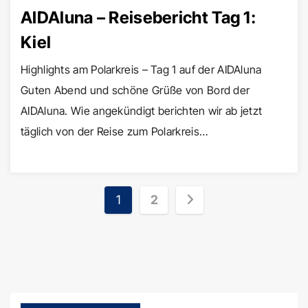
AIDAluna – Reisebericht Tag 1:
Kiel
Highlights am Polarkreis – Tag 1 auf der AIDAluna
Guten Abend und schöne Grüße von Bord der
AIDAluna. Wie angekündigt berichten wir ab jetzt
täglich von der Reise zum Polarkreis…
Seitennummerierun
1
2
der
Beiträge