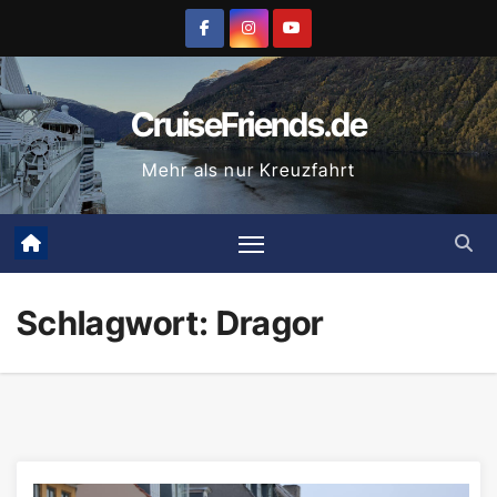
Zum
Inhalt
springen
CruiseFriends.de
Mehr als nur Kreuzfahrt
Schlagwort:
Dragor