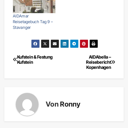
AIDAmar
Reisetagebuch Tag 9 –
Stavanger
Kufstein & Festung
AIDAbella –
Beitragsnavigation
Kufstein
Reisebericht
Kopenhagen
Von
Ronny