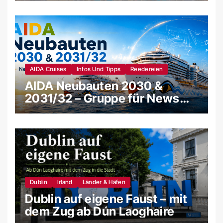
AIDA Cruises
Infos Und Tipps
Reedereien
AIDA Neubauten 2030 &
2031/32 – Gruppe für News
und Gerüchte
Dublin
Irland
Länder & Häfen
Dublin auf eigene Faust – mit
dem Zug ab Dún Laoghaire