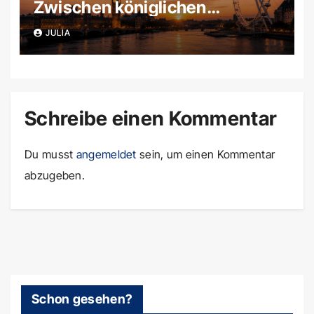
Zwischen königlichen
Schlössern, magischen
JULIA
Filmkulissen und uralten
Steinkreisen
Schreibe einen Kommentar
Du musst
angemeldet
sein, um einen Kommentar
abzugeben.
Schon gesehen?