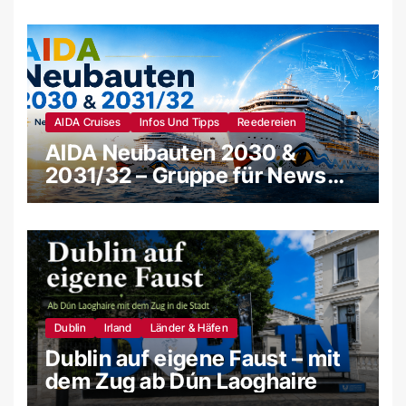
AIDA Cruises
Infos Und Tipps
Reedereien
AIDA Neubauten 2030 &
2031/32 – Gruppe für News
und Gerüchte
Dublin
Irland
Länder & Häfen
Dublin auf eigene Faust – mit
dem Zug ab Dún Laoghaire