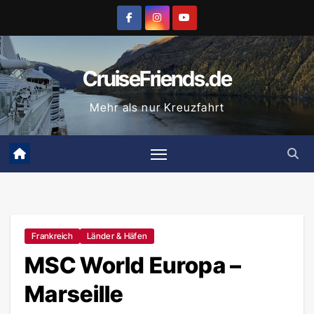
Zum
Inhalt
springen
CruiseFriends.de
Mehr als nur Kreuzfahrt
Frankreich
Länder & Häfen
MSC World Europa –
Marseille